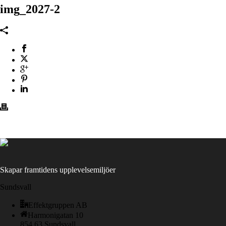
img_2027-2
Skapar framtidens upplevelsemiljöer
Sundsvall
Effektgruppen AB
Harmonigatan 10
854 63 Sundsvall