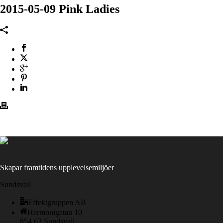
2015-05-09 Pink Ladies
Skapar framtidens upplevelsemiljöer
Sundsvall
Effektgruppen AB
Harmonigatan 10
854 63 Sundsvall