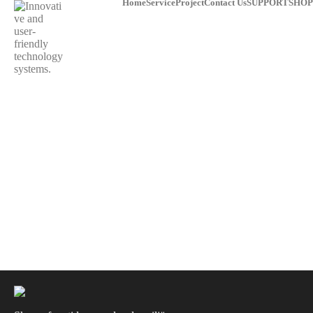
Home
Service
Project
Contact Us
SUPPORT
SHOP
OUTDOOR_01