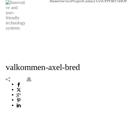
Home
Service
Project
Contact Us
SUPPORT
SHOP
VALKOMMEN-AXEL-BRED
valkommen-axel-bred