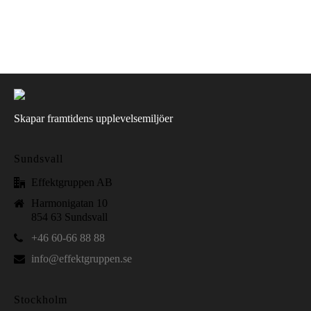
Skapar framtidens upplevelsemiljöer
Sundsvall
Effektgruppen AB
Harmonigatan 10
854 63 Sundsvall
+46 60-66 88 88
info@effektgruppen.se
Stockholm