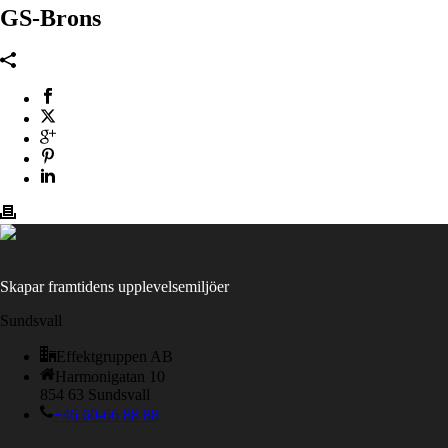
GS-Brons
Skapar framtidens upplevelsemiljöer
Sundsvall
Effektgruppen AB
Harmonigatan 10
854 63 Sundsvall
+46 60-66 88 88