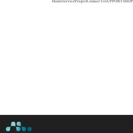
Home
Service
Project
Contact Us
SUPPORT
SHOP
WELCOME-JONAS-WEBSITE-800×350