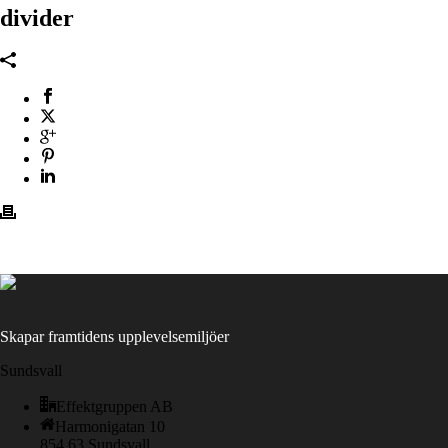
divider
Skapar framtidens upplevelsemiljöer
Sundsvall
Effektgruppen AB
Harmonigatan 10
854 63 Sundsvall