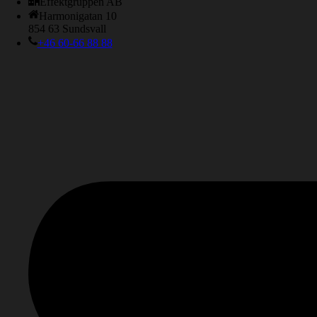
Effektgruppen AB
Harmonigatan 10
854 63 Sundsvall
+46 60-66 88 88